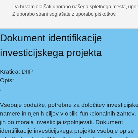
Da bi vam olajšali uporabo našega spletnega mesta, upora
Z uporabo strani soglašate z uporabo piškotkov.
Dokument identifikacije
investicijskega projekta
Kratica: DIIP
Opis:
:
Vsebuje podatke, potrebne za določitev investicijsk
namere in njenih ciljev v obliki funkcionalnih zahtev, 
jih bo morala investicija izpolnjevati. Dokument
identifikacije investicijskega projekta vsebuje opise