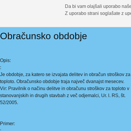
Da bi vam olajšali uporabo naše
Z uporabo strani soglašate z up
Obračunsko obdobje
Opis:
:
Je obdobje, za katero se izvajata delitev in obračun stroškov za
toploto. Obračunsko obdobje traja največ dvanajst mesecev.
Vir: Pravilnik o načinu delitve in obračunu stroškov za toploto v
stanovanjskih in drugih stavbah z več odjemalci, Ur. l. RS, št.
52/2005.
Primer:
: