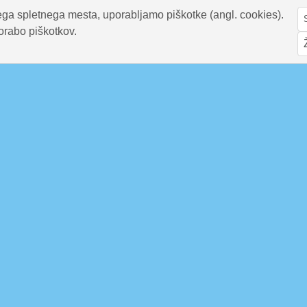
ga spletnega mesta, uporabljamo piškotke (angl. cookies).
orabo piškotkov.