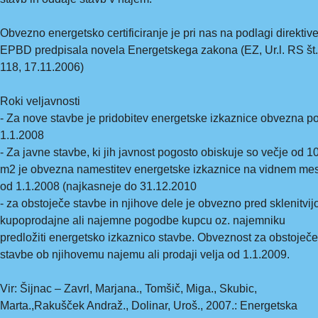
Obvezno energetsko certificiranje je pri nas na podlagi direktiv
EPBD predpisala novela Energetskega zakona (EZ, Ur.l. RS št.
118, 17.11.2006)
Roki veljavnosti
- Za nove stavbe je pridobitev energetske izkaznice obvezna p
1.1.2008
- Za javne stavbe, ki jih javnost pogosto obiskuje so večje od 1
m2 je obvezna namestitev energetske izkaznice na vidnem me
od 1.1.2008 (najkasneje do 31.12.2010
- za obstoječe stavbe in njihove dele je obvezno pred sklenitvij
kupoprodajne ali najemne pogodbe kupcu oz. najemniku
predložiti energetsko izkaznico stavbe. Obveznost za obstoječe
stavbe ob njihovemu najemu ali prodaji velja od 1.1.2009.
Vir: Šijnac – Zavrl, Marjana., Tomšič, Miga., Skubic,
Marta.,Rakušček Andraž., Dolinar, Uroš., 2007.: Energetska