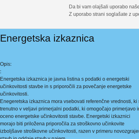
Da bi vam olajšali uporabo naše
Z uporabo strani soglašate z up
Energetska izkaznica
Opis:
:
Energetska izkaznica je javna listina s podatki o energetski
učinkovitosti stavbe in s priporočili za povečanje energetske
učinkovitosti.
Enegeretska izkaznica mora vsebovati referenčne vrednosti, ki
trenutno v veljavi primerjalni podatki, ki omogočajo primerjavo i
oceno energetske učinkovitosti stavbe. Energetski izkaznici
morajo biti priložena priporočila za stroškovno učinkovite
izboljšave stroškovne učinkovitosti, razen v primeru novozgraje
stavb in oddaje stavb v najem.