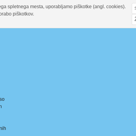
ga spletnega mesta, uporabljamo piškotke (angl. cookies).
orabo piškotkov.
 so
n
nih