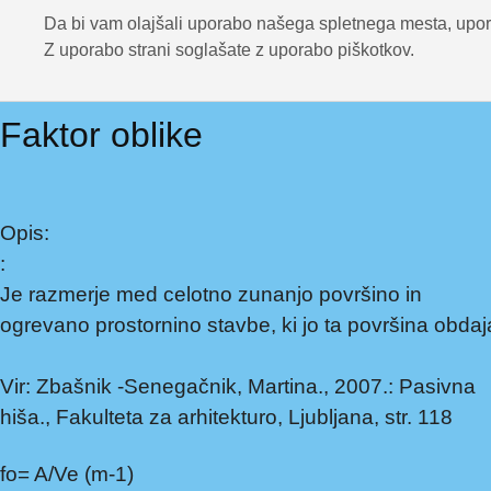
Da bi vam olajšali uporabo našega spletnega mesta, upora
Z uporabo strani soglašate z uporabo piškotkov.
Faktor oblike
Opis:
:
Je razmerje med celotno zunanjo površino in
ogrevano prostornino stavbe, ki jo ta površina obdaj
Vir: Zbašnik -Senegačnik, Martina., 2007.: Pasivna
hiša., Fakulteta za arhitekturo, Ljubljana, str. 118
fo= A/Ve (m-1)